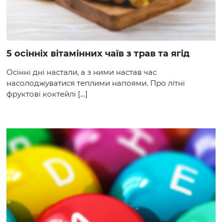
5 осінніх вітамінних чаїв з трав та ягід
Осінні дні настали, а з ними настав час
насолоджуватися теплими напоями. Про літні
фруктові коктейлі […]