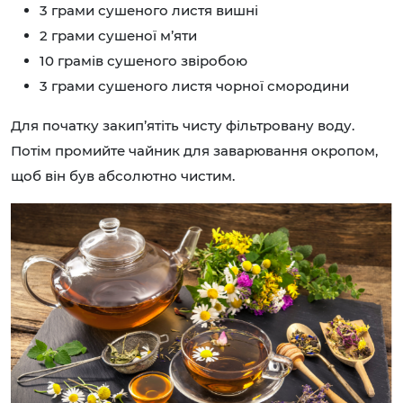
3 грами сушеного листя вишні
2 грами сушеної м’яти
10 грамів сушеного звіробою
3 грами сушеного листя чорної смородини
Для початку закип’ятіть чисту фільтровану воду.
Потім промийте чайник для заварювання окропом,
щоб він був абсолютно чистим.