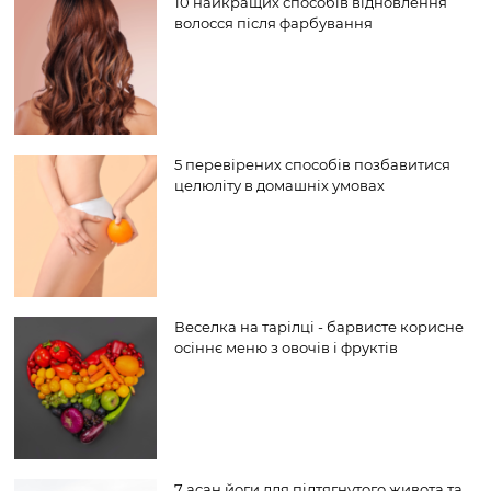
10 найкращих способів відновлення
волосся після фарбування
5 перевірених способів позбавитися
целюліту в домашніх умовах
Веселка на тарілці - барвисте корисне
осіннє меню з овочів і фруктів
7 асан йоги для підтягнутого живота та