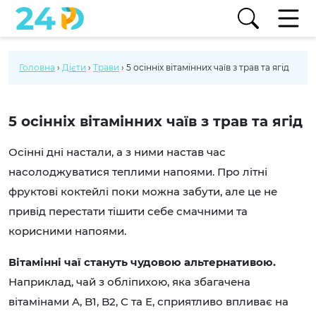
Головна
›
Дієти
›
Трави
›
5 осінніх вітамінних чаїв з трав та ягід
5 осінніх вітамінних чаїв з трав та ягід
Осінні дні настали, а з ними настав час
насолоджуватися теплими напоями. Про літні
фруктові коктейлі поки можна забути, але це не
привід перестати тішити себе смачними та
корисними напоями.
Вітамінні чаї стануть чудовою альтернативою.
Наприклад, чай з обліпихою, яка збагачена
вітамінами A, B1, B2, C та E, сприятливо впливає на