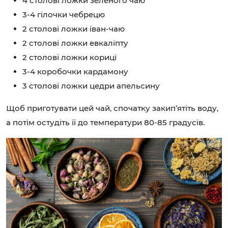
4 столові ложки зеленого чаю
3-4 гілочки чебрецю
2 столові ложки іван-чаю
2 столові ложки евкаліпту
2 столові ложки кориці
3-4 коробочки кардамону
3 столові ложки цедри апельсину
Щоб приготувати цей чай, спочатку закип’ятіть воду,
а потім остудіть її до температури 80-85 градусів.