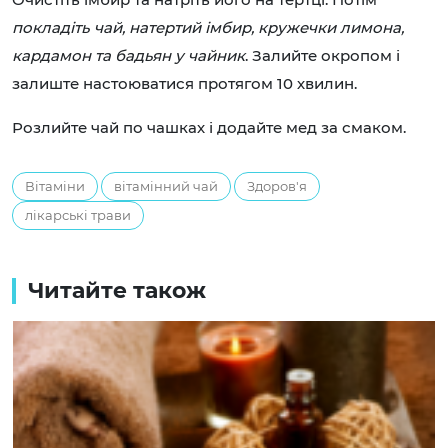
покладіть чай, натертий імбир, кружечки лимона,
кардамон та бадьян у чайник
. Залийте окропом і
залиште настоюватися протягом 10 хвилин.
Розлийте чай по чашках і додайте мед за смаком.
Вітаміни
вітамінний чай
Здоров'я
лікарські трави
Читайте також