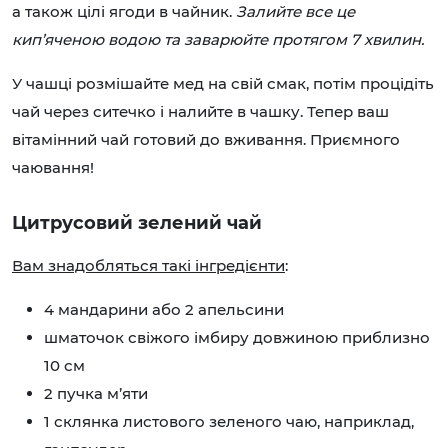
а також цілі ягоди в чайник.
Залийте все це
кип’яченою водою та заварюйте протягом 7 хвилин.
У чашці розмішайте мед на свій смак, потім процідіть
чай через ситечко і налийте в чашку. Тепер ваш
вітамінний чай готовий до вживання. Приємного
чаювання!
Цитрусовий зелений чай
Вам знадобляться такі інгредієнти
:
4 мандарини або 2 апельсини
шматочок свіжого імбиру довжиною приблизно
10 см
2 пучка м’яти
1 склянка листового зеленого чаю, наприклад,