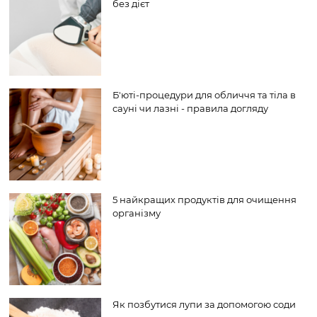
без дієт
Б'юті-процедури для обличчя та тіла в
сауні чи лазні - правила догляду
5 найкращих продуктів для очищення
організму
Як позбутися лупи за допомогою соди