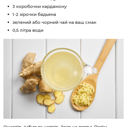
3 коробочки кардамону
1-2 зірочки бадьяна
зелений або чорний чай на ваш смак
0,5 літра води
Очистіть імбир та натріть його на тертці. Потім