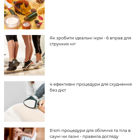
Як зробити ідеальні ікри - 6 вправ для
струнких ніг
4 ефективні процедури для схуднення
без дієт
Б'юті-процедури для обличчя та тіла в
сауні чи лазні - правила догляду