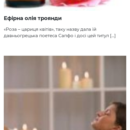
Ефірна олія троянди
«Роза – цариця квітів», таку назву дала їй
давньогрецька поетеса Сапфо і досі цей титул […]