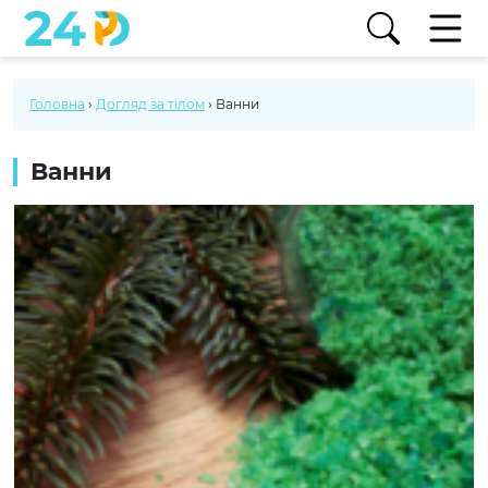
Головна
›
Догляд за тілом
›
Ванни
Ванни