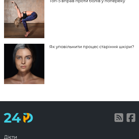
Топ-5 вправ проти болів у попереку
Як уповільнити процес старіння шкіри?
Дієти