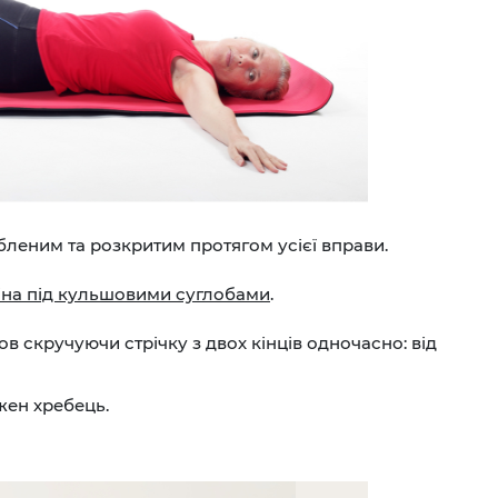
леним та розкритим протягом усієї вправи.
ліна під кульшовими суглобами
.
ов скручуючи стрічку з двох кінців одночасно: від
жен хребець.