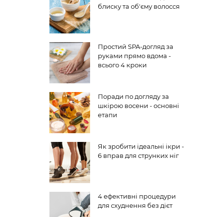
блиску та об'єму волосся
Простий SPA-догляд за
руками прямо вдома -
всього 4 кроки
Поради по догляду за
шкірою восени - основні
етапи
Як зробити ідеальні ікри -
6 вправ для струнких ніг
4 ефективні процедури
для схуднення без дієт