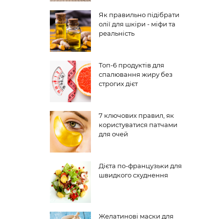
Як правильно підібрати
олії для шкіри - міфи та
реальність
Топ-6 продуктів для
спалювання жиру без
строгих дієт
7 ключових правил, як
користуватися патчами
для очей
Дієта по-французьки для
швидкого схуднення
Желатинові маски для