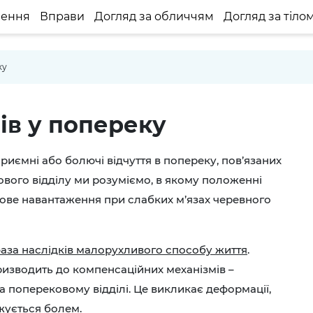
нення
Вправи
Догляд за обличчям
Догляд за тіло
ку
лів у попереку
риємні або болючі відчуття в попереку, пов’язаних
ового відділу ми розуміємо, в якому положенні
кове навантаження при слабких м’язах черевного
 фаза наслідків малорухливого способу життя
.
изводить до компенсаційних механізмів –
а поперековому відділі. Це викликає деформації,
жується болем.