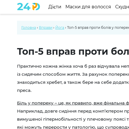
Дієти
Маски для волосся
Схуд
Головна
›
Вправи
›
Йога
›
Топ-5 вправ проти болів у попере
Топ-5 вправ проти бо
Практично кожна жінка хоча б раз відчувала неп
із сидячим способом життя. За рахунок поперек
знаходиться хребет, а також бере на себе додат
преса.
Біль у попереку – це, як правило, вже фінальна
Наприклад, довге сидіння перед комп’ютером пр
вимушеної гіпермобільності у плечовому поясі т
які можуть перерости у патологію, що супровод