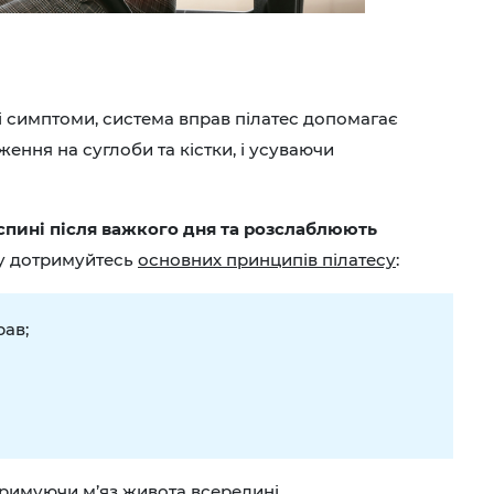
і симптоми, система вправ пілатес допомагає
ення на суглоби та кістки, і усуваючи
спині після важкого дня та розслаблюють
ту дотримуйтесь
основних принципів пілатесу
:
рав;
тримуючи м’яз живота всередині.