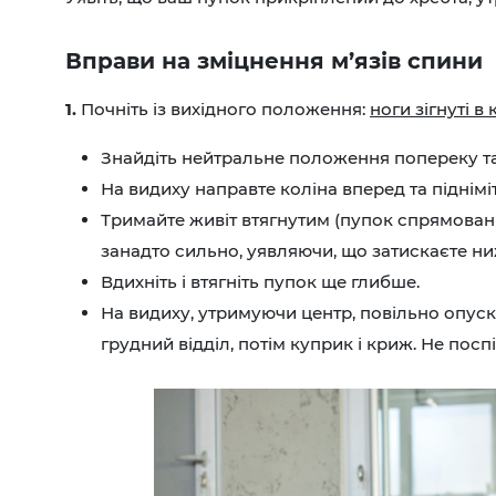
Вправи на зміцнення м’язів спини
1.
Почніть із вихідного положення:
ноги зігнуті в
Знайдіть нейтральне положення попереку та 
На видиху направте коліна вперед та підніміт
Тримайте живіт втягнутим (пупок спрямовани
занадто сильно, уявляючи, що затискаєте н
Вдихніть і втягніть пупок ще глибше.
На видиху, утримуючи центр, повільно опуск
грудний відділ, потім куприк і криж. Не по