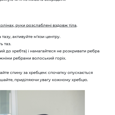
 колінах, руки розслаблені вздовж тіла
.
тазу, активуйте м’язи центру.
ь таз.
й до хребта) і намагайтеся не розкривати ребра
ижніми ребрами волоський горіх.
айте спину за хребцем: спочатку опускається
спішайте, приділяючи увагу кожному хребцю.