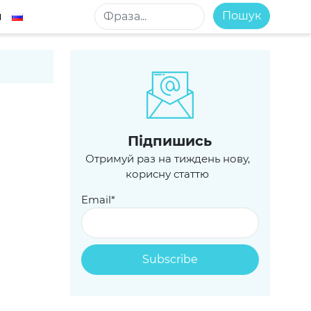
Пошук
м
Пiдпишись
Отримуй раз на тиждень нову,
корисну статтю
Email*