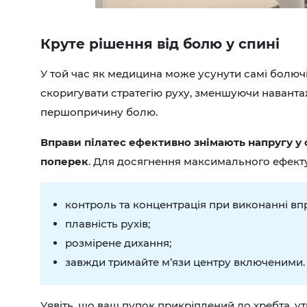
Круте рішення від болю у спині
У той час як медицина може усунути самі болюч
скоригувати стратегію руху, зменшуючи навантаж
першопричину болю.
Вправи пілатес ефективно знімають напругу у 
поперек
. Для досягнення максимального ефек
контроль та концентрація при виконанні вп
плавність рухів;
розмірене дихання;
завжди тримайте м’язи центру включеними.
Уявіть, що ваш пупок прикріплений до хребта, у