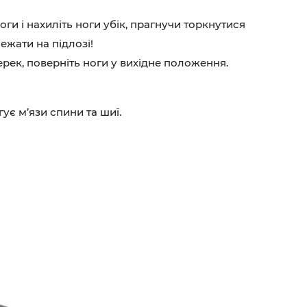
логи і нахиліть ноги убік, прагнучи торкнутися
ежати на підлозі!
ерек, поверніть ноги у вихідне положення.
ує м’язи спини та шиї.