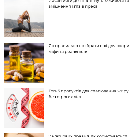
7 асан йоги для підтягнутого живота та
зміцнення м'язів преса
Як правильно підібрати олії для шкіри -
міфи та реальність
Топ-6 продуктів для спалювання жиру
без строгих дієт
7 ключових правил, як користуватися