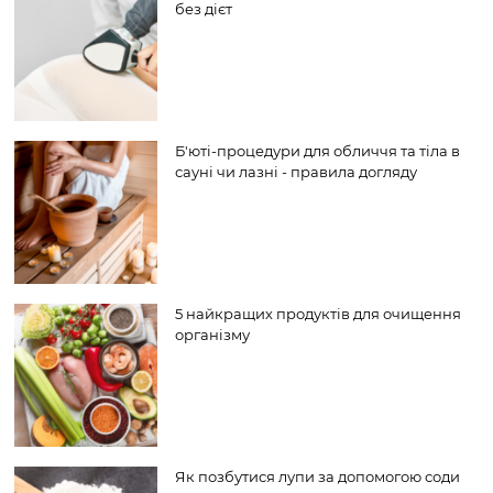
без дієт
Б'юті-процедури для обличчя та тіла в
сауні чи лазні - правила догляду
5 найкращих продуктів для очищення
організму
Як позбутися лупи за допомогою соди