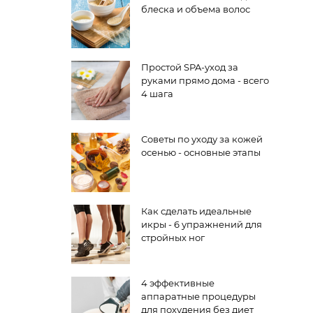
блеска и объема волос
Простой SPA-уход за
руками прямо дома - всего
4 шага
Советы по уходу за кожей
осенью - основные этапы
Как сделать идеальные
икры - 6 упражнений для
стройных ног
4 эффективные
аппаратные процедуры
для похудения без диет