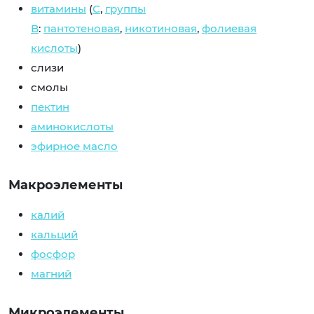
витамины
(
C
,
группы
B
:
пантотеновая
,
никотиновая
,
фолиевая
кислоты
)
слизи
смолы
пектин
аминокислоты
эфирное масло
Макроэлементы
калий
кальций
фосфор
магний
Микроэлементы