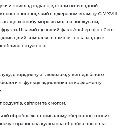
уючи приклад індіанців, стали пити водний
кт соснової хвої, який є джерелом вітаміну С. У XVIII
азав, що хворобу моряків можна вилікувати,
а фрукти. Цікавий ще інший факт: Альберт фон Сент-
дкрив цілий комплекс вітамінів і показав, що з
є особливо потужною.
уку, споріднену з глюкозою, у вигляді білого
біологічні функції відновника та коферменту
.
родуктів, світлом та смогом.
ній обробці їжі та тривалому зберіганні готових
зпечує правильна кулінарна обробка овочів та