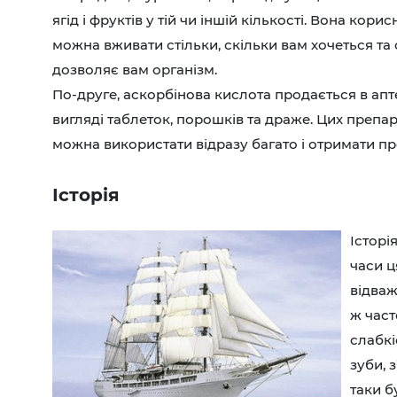
ягід і фруктів у тій чи іншій кількості. Вона корисна
можна вживати стільки, скільки вам хочеться та 
дозволяє вам організм.
По-друге, аскорбінова кислота продається в апте
вигляді таблеток, порошків та драже. Цих препар
можна використати відразу багато і отримати п
Історія
Історі
часи ц
відваж
ж част
слабкі
зуби, 
таки б