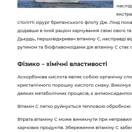
наслід
екстра
столітті хірург британського флоту Дж. Лінд пок
додавши в їхній раціон харчування свіжі овочі т
Дьєрдь, першовідкривач вітаміну С, насправді ві
рутином та біофлавоноїдами дія вітаміну С ста
Фізико – хімічні властивості
Аскорбінова кислота являє собою органічну спол
кристалічного порошку кислого смаку. Виконує 
деяких метаболічних процесів, є антиоксидантом
Вітамін С легко руйнується тепловою обробкою п
Втрата вітаміну С може виникнути при неправиль
харчових продуктів. Збереження вітаміну С забе