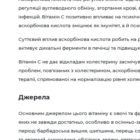
регуляції вуглеводного обміну, згортання крові, 
інфекцій. Вітамін С позитивно впливає на психіч
аскорбінова кислота зміцнює як імунітет, а й пс
Суттєвий вплив аскорбінова кислота робить на р
активує дихальні ферменти в печінці та підвищу
Вітамін С не дає відкладам холестерину засмічу
проблем, пов’язаних з холестерином, аскорбіно
терапії, спрямованої на нормалізацію рівня холе
Джерела
Основним джерелом цього вітаміну є овочі та ф
яких не завжди достатньо, особливо в осінньо-
період: барбадоська вишня, шипшина, перець 
та зелений, смородина, обліпиха, зелень петрушк