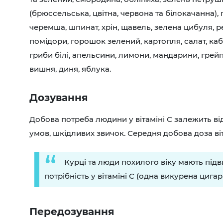
(брюссельська, цвітна, червона та білокачанна),
черемша, шпинат, хрін, щавель, зелена цибуля, р
помідори, горошок зелений, картопля, салат, каб
гриби білі, апельсини, лимони, мандарини, грей
вишня, диня, яблука.
Дозування
Добова потреба людини у вітаміні С залежить від н
умов, шкідливих звичок. Середня добова доза віт
Курці та люди похилого віку мають під
потрібність у вітаміні С (одна викурена цигар
Передозування