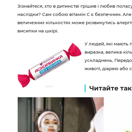
Зізнайтеся, хто в дитинстві грішив і любив пола
наслідки? Сам собою вітамін С є безпечним. Але
величезних кількостях може розвинутись алергіч
висипки на шкірі.
У людей, які мають
виразка, велика кіл
ускладнень. Передо
животі, діарею або 
Читайте та