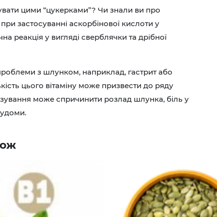
сувати цими “цукерками”? Чи знали ви про
 при застосуванні аскорбінової кислоти у
на реакція у вигляді сверблячки та дрібної
 проблеми з шлунком, наприклад, гастрит або
ькість цього вітаміну може призвести до ряду
зування може спричинити розлад шлунка, біль у
судоми.
кож