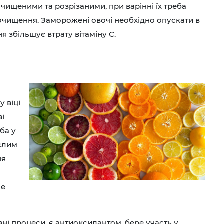
 очищеними та розрізаними, при варінні їх треба
очищення. Заморожені овочі необхідно опускати в
 збільшує втрату вітаміну С.
у віці
ві
ба у
ослим
ня
не
ні процеси, є антиоксидантом, бере участь у