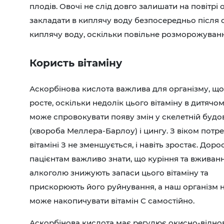
плодів. Овочі не слід довго залишати на повітрі
закладати в киплячу воду безпосередньо після 
киплячу воду, оскільки повільне розморожування
Користь вітаміну
Аскорбінова кислота важлива для організму, що
росте, оскільки недолік цього вітаміну в дитячом
може спровокувати появу змін у скелетній будо
(хвороба Меллера-Барлоу) і цингу. З віком потре
вітаміні З не зменшується, і навіть зростає. Дор
пацієнтам важливо знати, що куріння та вживан
алкоголю знижують запаси цього вітаміну та
прискорюють його руйнування, а наш організм 
може накопичувати вітамін С самостійно.
Аскорбінова кислота має регулює окисно-віднов