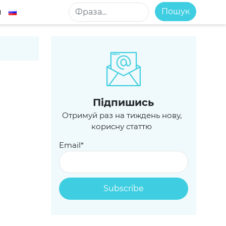
Пошук
м
Пiдпишись
Отримуй раз на тиждень нову,
корисну статтю
Email*