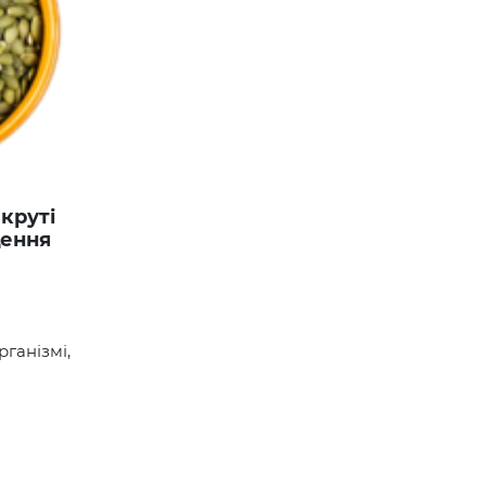
щення
ганізмі,