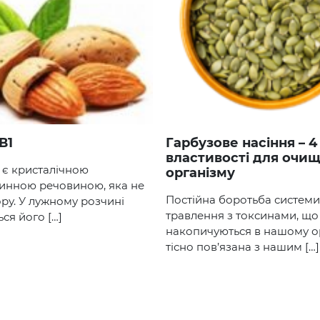
 В1
Гарбузове насіння – 4 круті
властивості для очи
1 є кристалічною
організму
инною речовиною, яка не
Постійна боротьба системи
ру. У лужному розчині
травлення з токсинами, що
ься його […]
накопичуються в нашому ор
тісно пов’язана з нашим […]