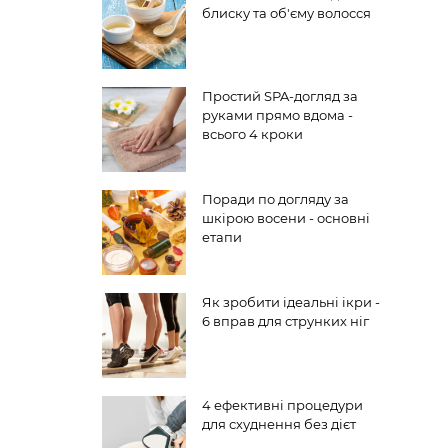
блиску та об'єму волосся
Простий SPA-догляд за
руками прямо вдома -
всього 4 кроки
Поради по догляду за
шкірою восени - основні
етапи
Як зробити ідеальні ікри -
6 вправ для струнких ніг
4 ефективні процедури
для схуднення без дієт