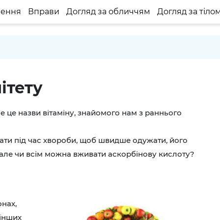
нення
Вправи
Догляд за обличчям
Догляд за тіло
нітету
се це назви вітаміну, знайомого нам з раннього
мати під час хвороби, щоб швидше одужати, його
, але чи всім можна вживати аскорбінову кислоту?
онах,
 інших