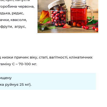
 горобина червона,
едька, редис,
ачки, квасоля,
пфрути, агрус,
изки причин: віку, статі, вагітності, кліматичних
аміну С – 70-100 мг.
вищену
ка руйнує 25 мг).