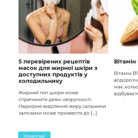
5 перевірених рецептів
Вітамін
масок для жирної шкіри з
Вітамін B
доступних продуктів у
водорозч
холодильнику
має кольо
Жирний тип шкіри може
відбуваєт
спричинити деякі незручності.
Надмірне виділення жиру сальними
залозами може призвести до […]
Коментарі