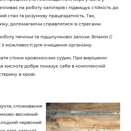
впливає на роботу капілярів і підвищує стійкість до
ний стан та розумову працездатність. Так,
ихіку, допомагаючи справлятися зі стресами.
оботу печінки та підшлункової залози. Вітамін С
є її можливості для очищення організму.
вати стінки кровоносних судин. При вирішенні
ва кислота добре показує себе в комплексній
стерину в крові.
рукти, споживання
зимово-весняний
солодкий червоний
и, кріп, капуста