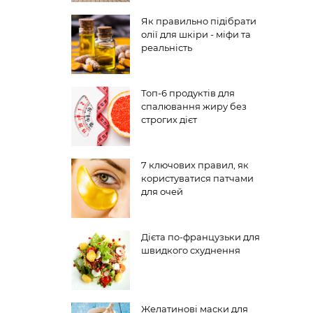
Як правильно підібрати
олії для шкіри - міфи та
реальність
Топ-6 продуктів для
спалювання жиру без
строгих дієт
7 ключових правил, як
користуватися патчами
для очей
Дієта по-французьки для
швидкого схуднення
Желатинові маски для