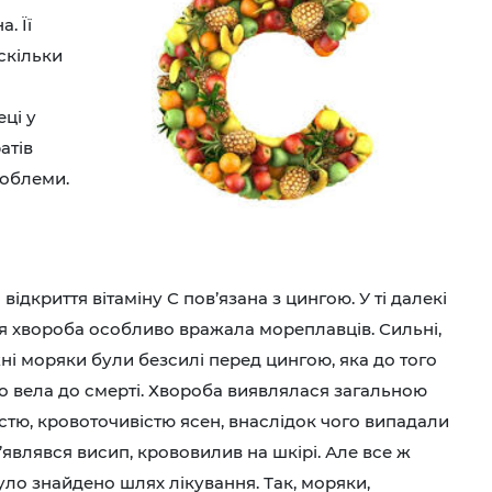
. Її
скільки
ці у
атів
роблеми.
я відкриття вітаміну С пов’язана з цингою. У ті далекі
я хвороба особливо вражала мореплавців. Сильні,
ні моряки були безсилі перед цингою, яка до того
о вела до смерті. Хвороба виявлялася загальною
стю, кровоточивістю ясен, внаслідок чого випадали
з’являвся висип, крововилив на шкірі. Але все ж
уло знайдено шлях лікування. Так, моряки,