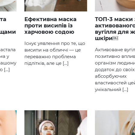
Ефективна маска
ТОП-3 маски з
проти висипів із
активованог
ищами
харчовою содою
вугілля для 
шкіри￼
Існує уявлення про те, що
застала
Активоване вугі
висипи на обличчі — це
ма у
позитивно вплив
переважно проблема
 вашому
організм людини
підлітків, але це […]
ю […]
додаток до своїх
абсорбуючих
властивостей це
унікальний […]