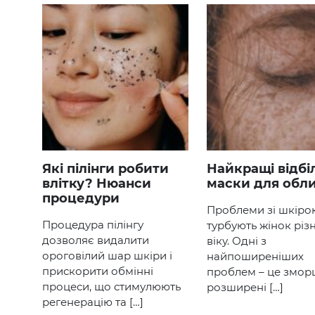
Які пілінги робити
Найкращі відбілюючі
влітку? Нюанси
маски для обл
процедури
Проблеми зі шкіро
Процедура пілінгу
турбують жінок різ
дозволяє видалити
віку. Одні з
ороговілий шар шкіри і
найпоширеніших
прискорити обмінні
проблем – це змор
процеси, що стимулюють
розширені […]
регенерацію та […]