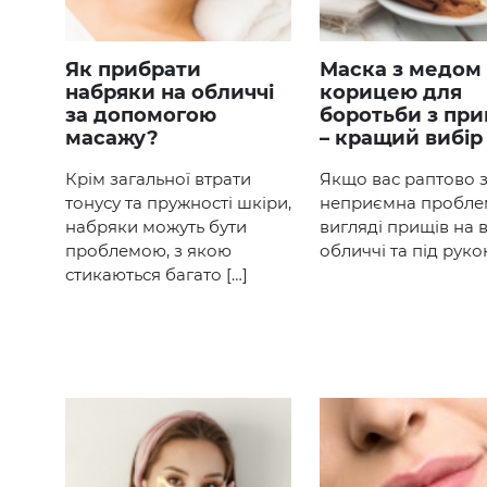
Як прибрати
Маска з медом та
набряки на обличчі
корицею для
за допомогою
боротьби з пр
масажу?
– кращий вибір
Крім загальної втрати
Якщо вас раптово 
тонусу та пружності шкіри,
неприємна пробле
набряки можуть бути
вигляді прищів на
проблемою, з якою
обличчі та під руко
стикаються багато […]