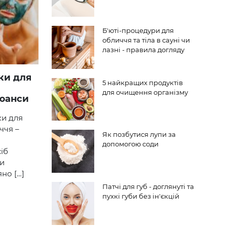
Б'юті-процедури для
обличчя та тіла в сауні чи
лазні - правила догляду
5 найкращих продуктів
для очищення організму
нюанси
ки для
ччя –
Як позбутися лупи за
допомогою соди
іб
ри
но […]
Патчі для губ - доглянуті та
пухкі губи без ін'єкцій