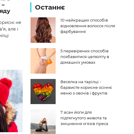
 –
Останнє
ляду
10 найкращих способів
орисні не
відновлення волосся після
’я, але і
фарбування
илці
5 перевірених способів
позбавитися целюліту в
домашніх умовах
Веселка на тарілці -
барвисте корисне осіннє
меню з овочів і фруктів
7 асан йоги для
підтягнутого живота та
зміцнення м'язів преса