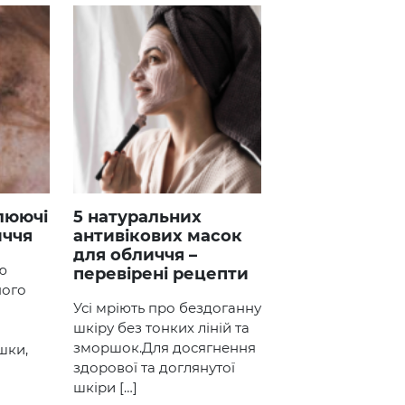
5 натуральних
иччя
антивікових масок
для обличчя –
ю
перевірені рецепти
ного
Усі мріють про бездоганну
шкіру без тонких ліній та
зморшок.Для досягнення
шки,
здорової та доглянутої
шкіри […]