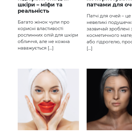
шкіри – міфи та
патчами для о
реальність
Патчі для очей – це
Багато жінок чули про
невеликі подушечк
корисні властивості
зазвичай зроблені 
рослинних олій для шкіри
косметичного мате
обличчя, але не кожна
або гідрогелю, про
наважується […]
[…]