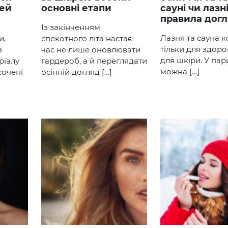
чей
основні етапи
сауні чи лазні
правила дог
Із закінченням
Лазня та сауна к
и,
спекотного літа настає
тільки для здоров
з
час не лише оновлювати
для шкіри. У пар
ріалу
гардероб, а й переглядати
можна […]
сочені
осінній догляд […]