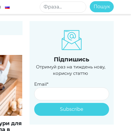
Пошук
м
Пiдпишись
Отримуй раз на тиждень нову,
корисну статтю
Email*
ла в