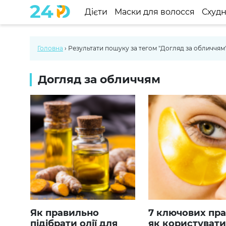
Дієти
Маски для волосся
Схуд
Головна
›
Результати пошуку за тегом "Догляд за обличчям
Догляд за обличчям
Як правильно
7 ключових правил,
підібрати олії для
як користуват