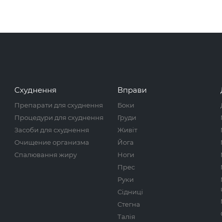
Схуднення
Вправи
Препарати для схуднення
Боки
Процедури для схуднення
Груди
Засоби для схуднення
Живіт
Очищение организма
Йога
Спалювання жиру
Ноги
Прес
Руки
Сідниці
Стегна
Талія