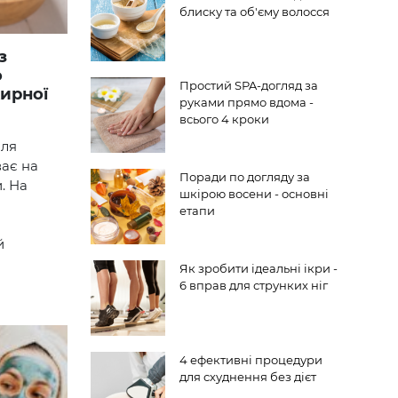
блиску та об'єму волосся
о
Простий SPA-догляд за
жирної
руками прямо вдома -
всього 4 кроки
лля
ає на
Поради по догляду за
. На
шкірою восени - основні
етапи
й
Як зробити ідеальні ікри -
6 вправ для струнких ніг
4 ефективні процедури
для схуднення без дієт