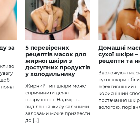
5 перевірених
Домашні маски для
рецептів масок для
сухої шкіри –
жирної шкіри з
рецепти та 
ажливо
доступних продуктів
Зволожуючі мас
увагу
у холодильнику
сухої шкіри обли
 щоб
Жирний тип шкіри може
ефективніший і
 появі
спричинити деякі
корисніший спос
незручності. Надмірне
постачання шкі
виділення жиру сальними
вологою, порівня
залозами може призвести
до […]