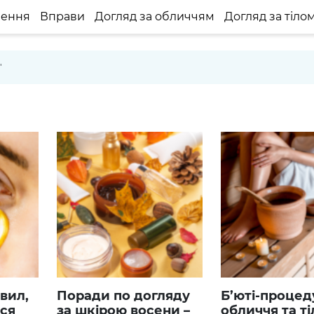
нення
Вправи
Догляд за обличчям
Догляд за тіло
"
Поради по догляду
Б’юті-процедури для
ися
за шкірою восени –
обличчя та ті