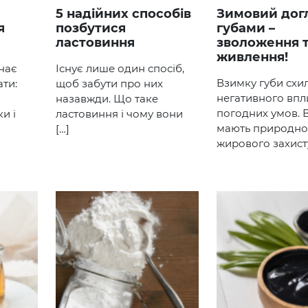
5 надійних способів
Зимовий догляд за
я
позбутися
губами –
ластовиння
зволоження 
живлення!
нає
Існує лише один спосіб,
Взимку губи схил
ати:
щоб забути про них
негативного впл
назавжди. Що таке
погодних умов. 
и і
ластовиння і чому вони
мають природно
[…]
жирового захисту