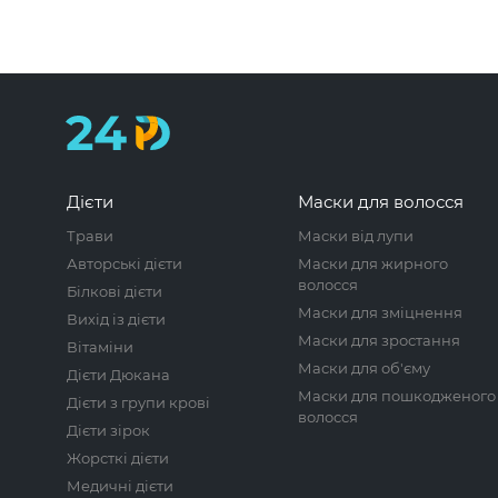
Дієти
Маски для волосся
Трави
Маски від лупи
Авторські дієти
Маски для жирного
волосся
Білкові дієти
Маски для зміцнення
Вихід із дієти
Маски для зростання
Вітаміни
Маски для об'єму
Дієти Дюкана
Маски для пошкодженого
Дієти з групи крові
волосся
Дієти зірок
Жорсткі дієти
Медичні дієти