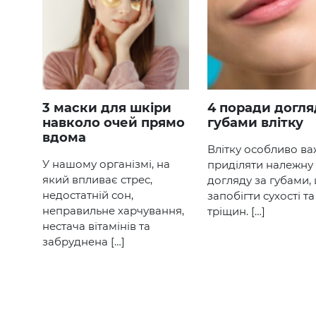
3 маски для шкіри
4 поради догляду за
навколо очей прямо
губами влітку
вдома
Влітку особливо в
У нашому організмі, на
приділяти належну 
який впливає стрес,
догляду за губами,
недостатній сон,
запобігти сухості та
неправильне харчування,
тріщин. […]
нестача вітамінів та
забруднена […]