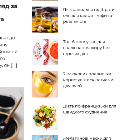
Як правильно підібрати
олії для шкіри - міфи та
та
реальність
ьні до
Топ-6 продуктів для
иву
спалювання жиру без
Вони не
строгих дієт
го
, як […]
7 ключових правил, як
користуватися патчами
для очей
Дієта по-французьки для
швидкого схуднення
Желатинові маски для