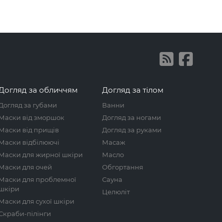
Догляд за обличчям
Догляд за тілом
Догляд за губами
Ванни
Маски від зморшок
Догляд за ногами
Маски від прищів
Догляд за руками
Маски відбілюючі
Масаж
Маски для жирної шкіри
Масло
Маски для очей
Обгортання
Маски для проблемної
Сауна
шкіри
Целюліт
Маски для сухої шкіри
Скраби-пілінги