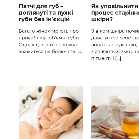
Патчі для губ –
Як уповільнити
доглянуті та пухкі
процес старінн
губи без ін’єкцій
шкіри?
Багато жінок мріють про
З віком шкіра почи
привабливі, об’ємні губи.
давати про себе зн
Однак далеко не кожна
вона стає сухішою,
зважиться на болючі та […]
з’являються зморшк
пігментні […]