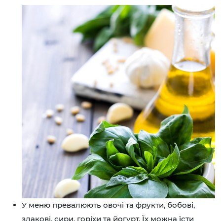
У меню превалюють овочі та фрукти, бобові,
злакові, сири, горіхи та йогурт. Їх можна їсти