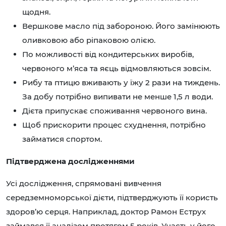
щодня.
Вершкове масло під забороною. Його замінюють
оливковою або ріпаковою олією.
По можливості від кондитерських виробів,
червоного м’яса та яєць відмовляються зовсім.
Рибу та птицю вживають у їжу 2 рази на тиждень.
За добу потрібно випивати не менше 1,5 л води.
Дієта припускає споживання червоного вина.
Щоб прискорити процес схуднення, потрібно
займатися спортом.
Підтверджена дослідженнями
Усі дослідження, спрямовані вивчення
середземноморської дієти, підтверджують її користь
здоров’ю серця. Наприклад, доктор Рамон Еструх
займався її аналізом протягом 5 років. Участь у його