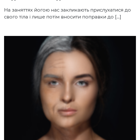
На заняттях йогою нас закликають прислухатися до
свого тіла і лише потім вносити поправки до […]