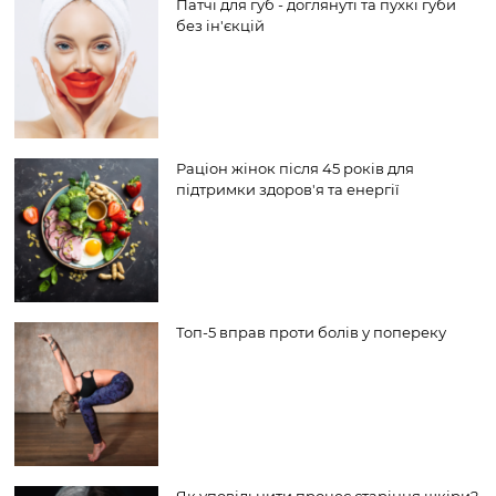
Патчі для губ - доглянуті та пухкі губи
без ін'єкцій
Раціон жінок після 45 років для
підтримки здоров'я та енергії
Топ-5 вправ проти болів у попереку
Як уповільнити процес старіння шкіри?