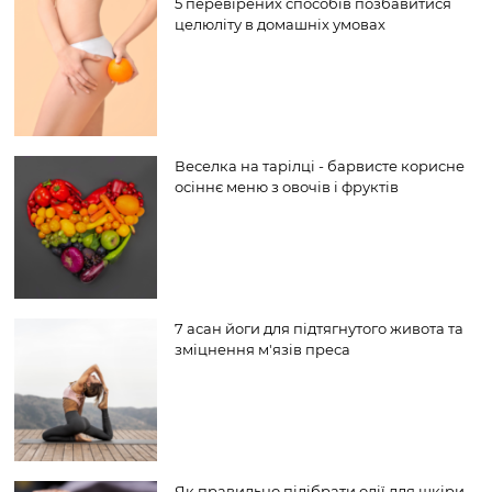
5 перевірених способів позбавитися
целюліту в домашніх умовах
Веселка на тарілці - барвисте корисне
осіннє меню з овочів і фруктів
7 асан йоги для підтягнутого живота та
зміцнення м'язів преса
Як правильно підібрати олії для шкіри -