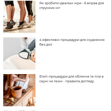
Як зробити ідеальні ікри - 6 вправ для
струнких ніг
4 ефективні процедури для схуднення
без дієт
Б'юті-процедури для обличчя та тіла в
сауні чи лазні - правила догляду